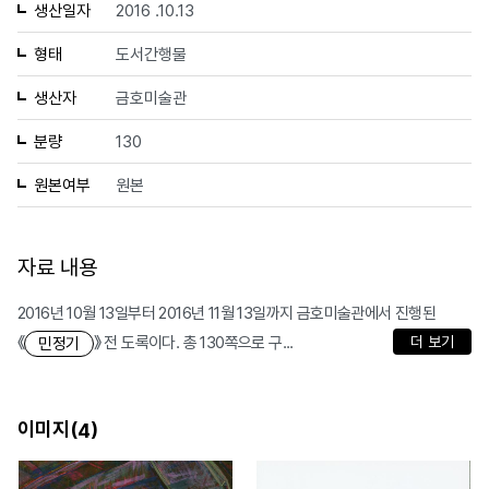
생산일자
2016 .10.13
형태
도서간행물
생산자
금호미술관
분량
130
원본여부
원본
자료 내용
2016년 10월 13일부터 2016년 11월 13일까지 금호미술관에서 진행된
《
》 전 도록이다. 총 130쪽으로 구...
더 보기
민정기
이미지(
)
4