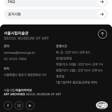
FAQ
공지사항
문의
운영시간
화-금 : 오전 10시-오후 8시
semaaa@seoul.go.kr
토/일/공휴일
02-2124-7400
하절기(3-10월) : 오전 10시-오후 7시
위치
동절기(11-2월) : 오전 10시-오후 6시
서울특별시 종로구 평창문화로 101
휴관일
1월 1일/매주 월요일(공휴일 제외)
로
고