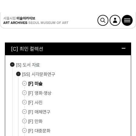
[C] 최민 컬렉션
[S] 도서 자료
[SS] 시각문화연구
[F] 미술
[F] 영화·영상
[F] 사진
[F] 매체연구
[F] 만화
[F] 대중문화