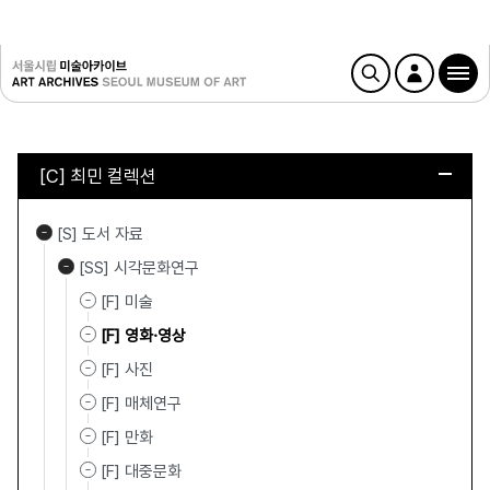
[C] 최민 컬렉션
[S] 도서 자료
[SS] 시각문화연구
[F] 미술
[F] 영화·영상
[F] 사진
[F] 매체연구
[F] 만화
[F] 대중문화