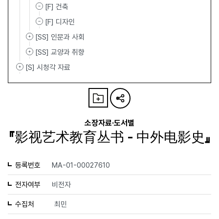
[F] 건축
[F] 디자인
[SS] 인문과 사회
[SS] 교양과 취향
[S] 시청각 자료
소장자료·도서별
『影视艺术教育丛书 - 中外电影史』
등록번호
MA-01-00027610
전자여부
비전자
수집처
최민