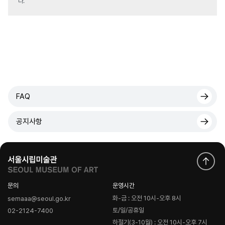
다.
FAQ
공지사항
문의
운영시간
화-금 : 오전 10시-오후 8시
semaaa@seoul.go.kr
토/일/공휴일
02-2124-7400
하절기(3-10월) : 오전 10시-오후 7시