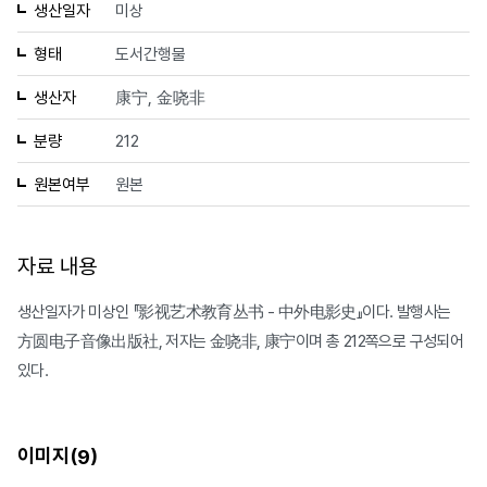
생산일자
미상
형태
도서간행물
생산자
康宁, 金哓非
분량
212
원본여부
원본
자료 내용
생산일자가 미상인 『影视艺术教育丛书 - 中外电影史』이다. 발행사는
方圆电子音像出版社, 저자는 金哓非, 康宁이며 총 212쪽으로 구성되어
있다.
이미지(
)
9