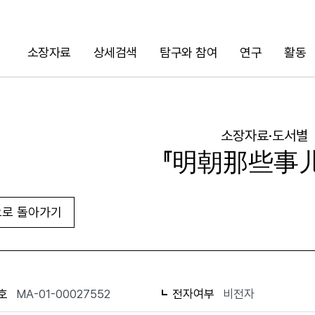
소장자료
상세검색
탐구와 참여
연구
활동
검색
소장자료·도서별
『明朝那些事儿(
로 돌아가기
URL 복사
화면인쇄
호
MA-01-00027552
전자여부
비전자