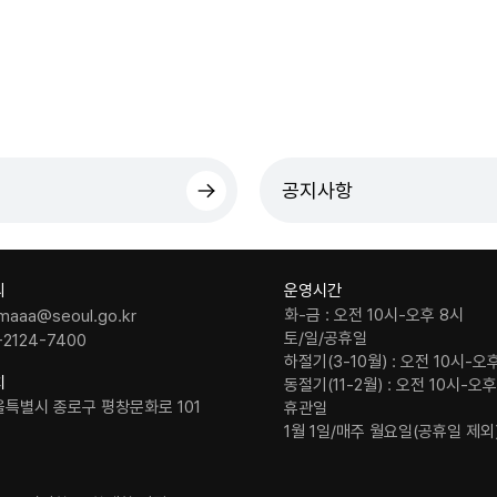
공지사항
의
운영시간
화-금 : 오전 10시-오후 8시
maaa@seoul.go.kr
토/일/공휴일
-2124-7400
하절기(3-10월) : 오전 10시-오
치
동절기(11-2월) : 오전 10시-오
울특별시 종로구 평창문화로 101
휴관일
1월 1일/매주 월요일(공휴일 제외