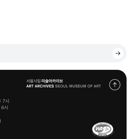
로
고
후 7시
후 6시
)