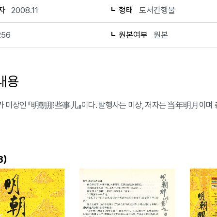
자
2008.11
형태
도서간행물
256
원본여부
원본
내용
 미상인 『明朝那些事儿』이다. 발행사는 미상, 저자는 当年明月이며 총
)
3