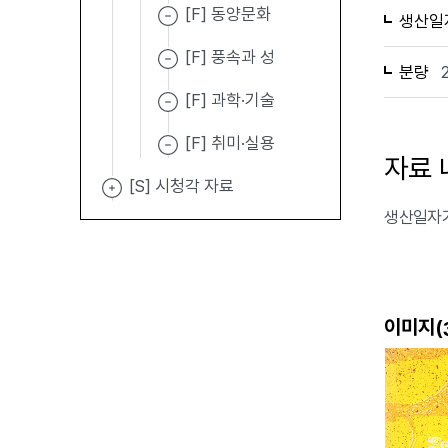
[F] 동양문화
생산일
[F] 풍속과 성
분량
[F] 과학·기술
[F] 취미·실용
자료 
[S] 시청각 자료
생산일자가
이미지(