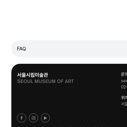
FAQ
문
se
02
위
서