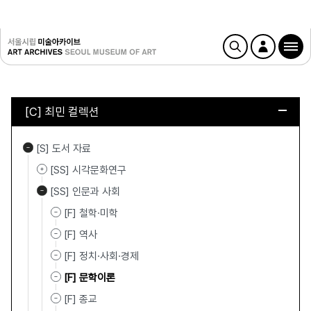
[C] 최민 컬렉션
[S] 도서 자료
[SS] 시각문화연구
[SS] 인문과 사회
[F] 철학·미학
[F] 역사
[F] 정치·사회·경제
[F] 문학이론
[F] 종교