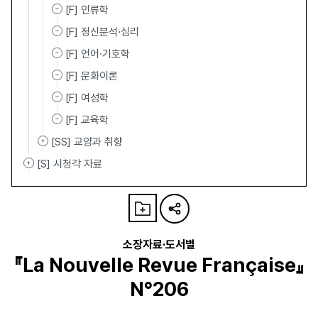
[F] 인류학
[F] 정신분석·심리
[F] 언어·기호학
[F] 문화이론
[F] 여성학
[F] 교육학
[SS] 교양과 취향
[S] 시청각 자료
소장자료·도서별
『La Nouvelle Revue Française』
N°206