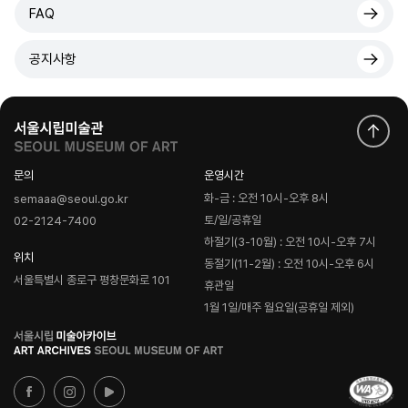
FAQ
공지사항
문의
운영시간
화-금 : 오전 10시-오후 8시
semaaa@seoul.go.kr
토/일/공휴일
02-2124-7400
하절기(3-10월) : 오전 10시-오후 7시
위치
동절기(11-2월) : 오전 10시-오후 6시
서울특별시 종로구 평창문화로 101
휴관일
1월 1일/매주 월요일(공휴일 제외)
로
고