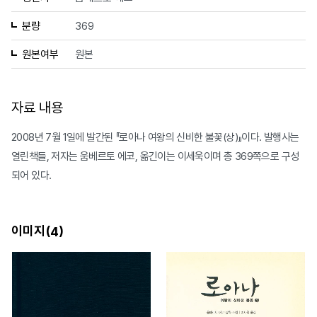
분량
369
원본여부
원본
자료 내용
2008년 7월 1일에 발간된 『로아나 여왕의 신비한 불꽃(상)』이다. 발행사는
열린책들, 저자는 움베르토 에코, 옮긴이는 이세욱이며 총 369쪽으로 구성
되어 있다.
이미지(
)
4