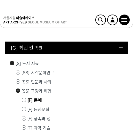
[C] 최민 컬렉션
[S] 도서 자료
[SS] 시각문화연구
[SS] 인문과 사회
[SS] 교양과 취향
[F] 문예
[F] 동양문화
[F] 풍속과 성
[F] 과학·기술