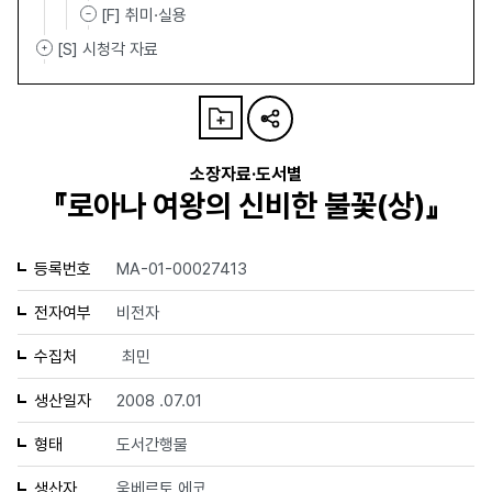
[F] 취미·실용
[S] 시청각 자료
소장자료·도서별
『로아나 여왕의 신비한 불꽃(상)』
등록번호
MA-01-00027413
전자여부
비전자
수집처
최민
생산일자
2008 .07.01
형태
도서간행물
생산자
움베르토 에코