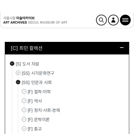
[C] 최민 컬렉션
[S] 도서 자료
[SS] 시각문화연구
[SS] 인문과 사회
[F] 철학·미학
[F] 역사
[F] 정치·사회·경제
[F] 문학이론
[F] 종교