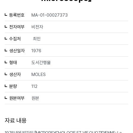
등록번호
MA-01-00027373
전자여부
비전자
수집처
최민
생산일자
1976
형태
도서간행물
생산자
MOLES
분량
112
원본여부
원본
자료 내용