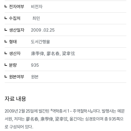
전자여부
비전자
수집처
최민
생산일자
2009 .02.25
형태
도서간행물
생산자
康學偉, 廖名春, 梁韋弦
분량
935
원본여부
원본
자료 내용
2009년 2월 25일에 발간된 『역학총서 1 - 주역철학사』이다. 발행사는 예문
서원, 저자는 廖名春, 康學偉, 梁韋弦, 옮긴이는 심경호이며 총 935쪽으
로 구성되어 있다.