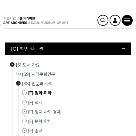
[C] 최민 컬렉션
[S] 도서 자료
[SS] 시각문화연구
[SS] 인문과 사회
[F] 철학·미학
[F] 역사
[F] 정치·사회·경제
[F] 문학이론
[F] 종교