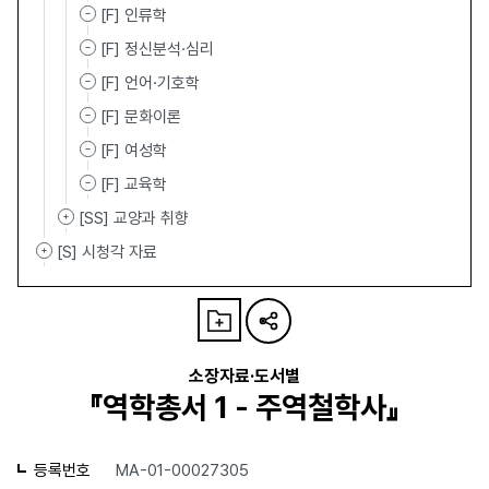
[F] 인류학
[F] 정신분석·심리
[F] 언어·기호학
[F] 문화이론
[F] 여성학
[F] 교육학
[SS] 교양과 취향
[S] 시청각 자료
소장자료·도서별
『역학총서 1 - 주역철학사』
등록번호
MA-01-00027305