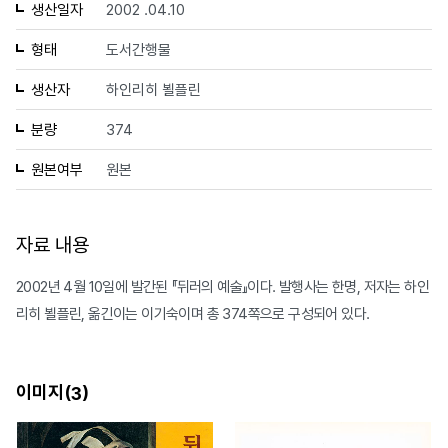
생산일자
2002 .04.10
형태
도서간행물
생산자
하인리히 뵐플린
분량
374
원본여부
원본
자료 내용
2002년 4월 10일에 발간된 『뒤러의 예술』이다. 발행사는 한명, 저자는 하인
리히 뵐플린, 옮긴이는 이기숙이며 총 374쪽으로 구성되어 있다.
이미지(
)
3