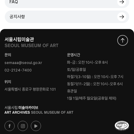
FAQ
공지사항
문의
운영시간
화-금 : 오전 10시-오후 8시
semaaa@seoul.go.kr
토/일/공휴일
02-2124-7400
하절기(3-10월) : 오전 10시-오후 7시
위치
동절기(11-2월) : 오전 10시-오후 6시
서울특별시 종로구 평창문화로 101
휴관일
1월 1일/매주 월요일(공휴일 제외)
로
고