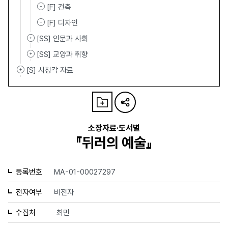
[F] 건축
[F] 디자인
[SS] 인문과 사회
[SS] 교양과 취향
[S] 시청각 자료
소장자료·도서별
『뒤러의 예술』
등록번호
MA-01-00027297
전자여부
비전자
수집처
최민