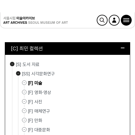
[C] 최민 컬렉션
[S] 도서 자료
[SS] 시각문화연구
[F] 미술
[F] 영화·영상
[F] 사진
[F] 매체연구
[F] 만화
[F] 대중문화