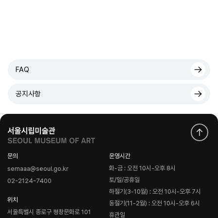
FAQ
공지사항
문의
운영시간
화-금 : 오전 10시-오후 8시
semaaa@seoul.go.kr
토/일/공휴일
02-2124-7400
하절기(3-10월) : 오전 10시-오후 7시
위치
동절기(11-2월) : 오전 10시-오후 6시
서울특별시 종로구 평창문화로 101
휴관일