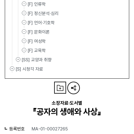
[F] 인류학
[F] 정신분석·심리
[F] 언어·기호학
[F] 문화이론
[F] 여성학
[F] 교육학
[SS] 교양과 취향
[S] 시청각 자료
소장자료·도서별
『공자의 생애와 사상』
등록번호
MA-01-00027265