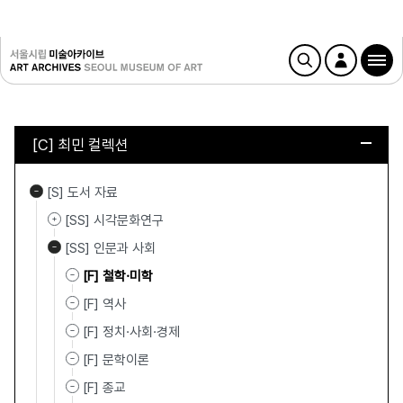
[C] 최민 컬렉션
[S] 도서 자료
[SS] 시각문화연구
[SS] 인문과 사회
[F] 철학·미학
[F] 역사
[F] 정치·사회·경제
[F] 문학이론
[F] 종교