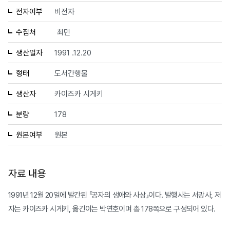
전자여부
비전자
수집처
최민
생산일자
1991 .12.20
형태
도서간행물
생산자
카이즈카 시게키
분량
178
원본여부
원본
자료 내용
1991년 12월 20일에 발간된 『공자의 생애와 사상』이다. 발행사는 서광사, 저
자는 카이즈카 시게키, 옮긴이는 박연호이며 총 178쪽으로 구성되어 있다.