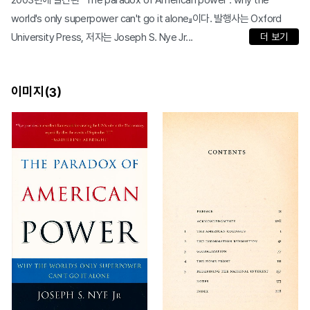
2003년에 발간된 『The paradox of American power : why the
world's only superpower can't go it alone』이다. 발행사는 Oxford
University Press, 저자는 Joseph S. Nye Jr...
더 보기
이미지(
)
3