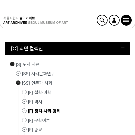
[C] 최민 컬렉션
[S] 도서 자료
[SS] 시각문화연구
[SS] 인문과 사회
[F] 철학·미학
[F] 역사
[F] 정치·사회·경제
[F] 문학이론
[F] 종교