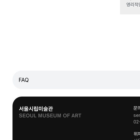
영리적
FAQ
문
se
02
위