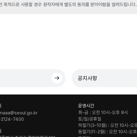
인 목적으로 사용할 경우 원작자에게 별도의 동의를 받아야함을 알려드립니다.
공지사항
의
운영시간
화-금 : 오전 10시-오후 8시
maaa@seoul.go.kr
토/일/공휴일
-2124-7400
하절기(3-10월) : 오전 10시-오
치
동절기(11-2월) : 오전 10시-오