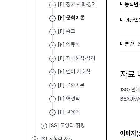
[F] 정치·사회·경제
등록번
[F] 문학이론
생산일
[F] 종교
분량
[F] 인류학
[F] 정신분석·심리
[F] 언어·기호학
자료 
[F] 문화이론
1987년에 
[F] 여성학
BEAUMAR
[F] 교육학
[SS] 교양과 취향
이미지(
[S] 시청각 자료