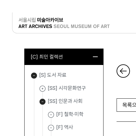
로그인
[C] 최민 컬렉션
[S] 도서 자료
[SS] 시각문화연구
[SS] 인문과 사회
목록으
[F] 철학·미학
[F] 역사