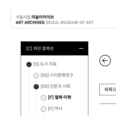
로그인
[C] 최민 컬렉션
[S] 도서 자료
[SS] 시각문화연구
[SS] 인문과 사회
목록으
[F] 철학·미학
[F] 역사