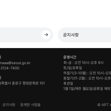
공지사항
의
운영시간
화-금 : 오전 10시-오후 8시
maaa@seoul.go.kr
토/일/공휴일
-2124-7400
하절기(3-10월) : 오전 10시-오
치
동절기(11-2월) : 오전 10시-오
울특별시 종로구 평창문화로 101
휴관일
1월 1일/매주 월요일(공휴일 제외
공지사항
함께한 사람들
© ART A