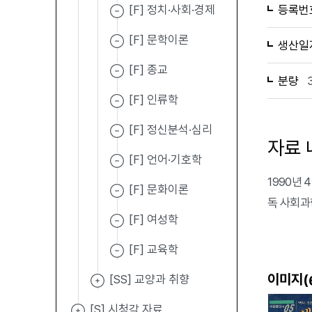
[F] 정치·사회·경제
등록번
[F] 문학이론
생산일
[F] 종교
분량
[F] 인류학
[F] 정신분석·심리
자료 
[F] 언어·기호학
1990년 
[F] 문화이론
독 사회과
[F] 여성학
[F] 교육학
이미지(
[SS] 교양과 취향
[S] 시청각 자료