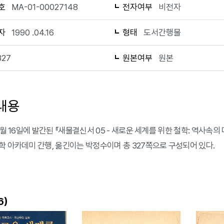
호
MA-01-00027148
전자여부
비전자
자
1990 .04.16
형태
도서간행물
327
원본여부
원본
내용
4월 16일에 발간된 『새물결신서 05 - 새로운 세계를 위한 철학: 역사속
학 아카데미 간행, 옮긴이는 박정수이며 총 327쪽으로 구성되어 있다.
)
6