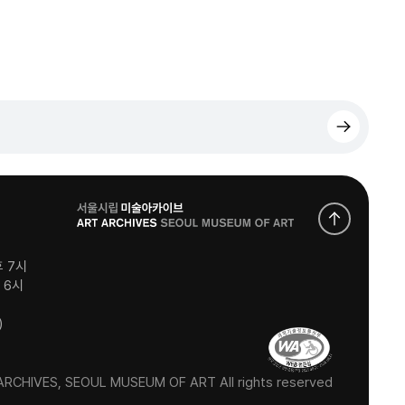
로
고
후 7시
후 6시
)
RCHIVES, SEOUL MUSEUM OF ART All rights reserved