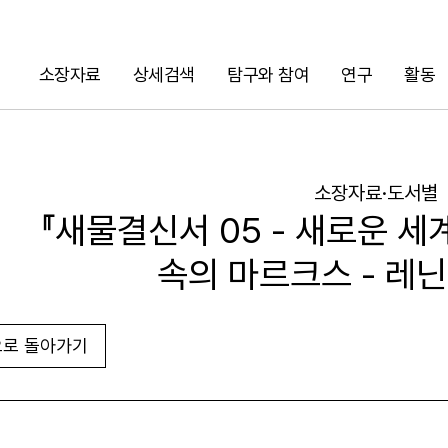
소장자료
상세검색
탐구와 참여
연구
활동
검색
소장자료·도서별
『새물결신서 05 - 새로운 세
속의 마르크스 - 레
로 돌아가기
URL 복사
화면인쇄