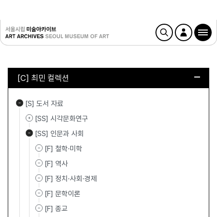
[C] 최민 컬렉션
[S] 도서 자료
[SS] 시각문화연구
[SS] 인문과 사회
[F] 철학·미학
[F] 역사
[F] 정치·사회·경제
[F] 문학이론
[F] 종교