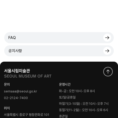
FAQ
공지사항
문의
운영시간
화-금 : 오전 10시-오후 8시
semaaa@seoul.go.kr
토/일/공휴일
02-2124-7400
하절기(3-10월) : 오전 10시-오후 7시
위치
동절기(11-2월) : 오전 10시-오후 6시
서울특별시 종로구 평창문화로 101
휴관일