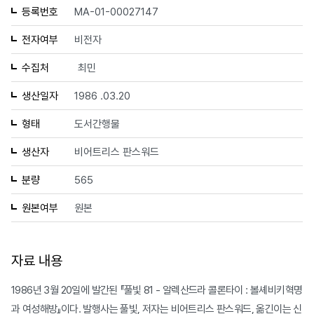
등록번호
MA-01-00027147
전자여부
비전자
수집처
최민
생산일자
1986 .03.20
형태
도서간행물
생산자
비어트리스 판스워드
분량
565
원본여부
원본
자료 내용
1986년 3월 20일에 발간된 『풀빛 81 - 알렉산드라 콜론타이 : 볼셰비키혁명
과 여성해방』이다. 발행사는 풀빛, 저자는 비어트리스 판스워드, 옮긴이는 신