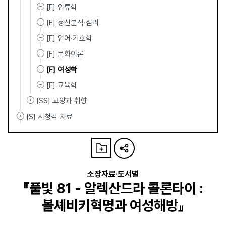
[F] 인류학
[F] 정신분석·심리
[F] 언어·기호학
[F] 문화이론
[F] 여성학
[F] 교육학
[SS] 교양과 취향
[S] 시청각 자료
소장자료·도서별
『풀빛 81 - 알렉산드라 콜론타이 :
볼셰비키혁명과 여성해방』