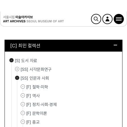
[C] 최민 컬렉션
[S] 도서 자료
[SS] 시각문화연구
[SS] 인문과 사회
[F] 철학·미학
[F] 역사
[F] 정치·사회·경제
[F] 문학이론
[F] 종교