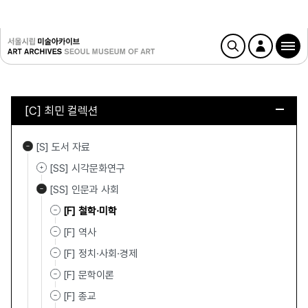
[C] 최민 컬렉션
[S] 도서 자료
[SS] 시각문화연구
[SS] 인문과 사회
[F] 철학·미학
[F] 역사
[F] 정치·사회·경제
[F] 문학이론
[F] 종교