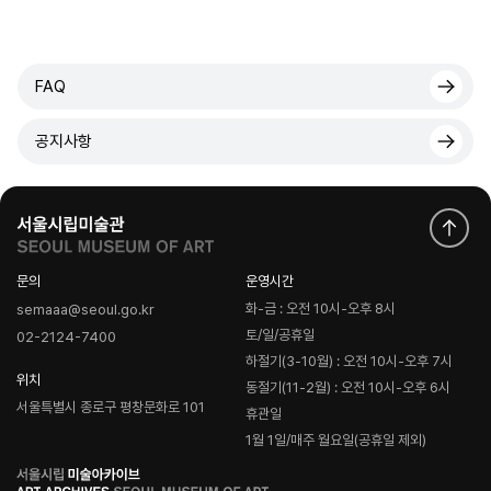
FAQ
공지사항
문의
운영시간
화-금 : 오전 10시-오후 8시
semaaa@seoul.go.kr
토/일/공휴일
02-2124-7400
하절기(3-10월) : 오전 10시-오후 7시
위치
동절기(11-2월) : 오전 10시-오후 6시
서울특별시 종로구 평창문화로 101
휴관일
1월 1일/매주 월요일(공휴일 제외)
로
고