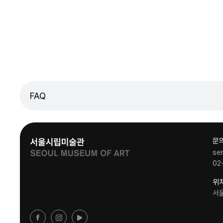
FAQ
문
se
02
위
서