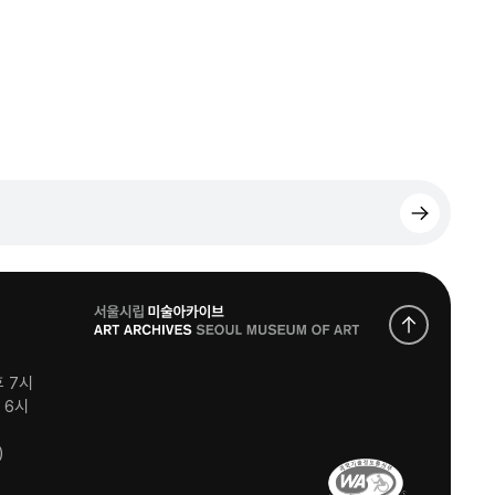
로
고
후 7시
후 6시
)