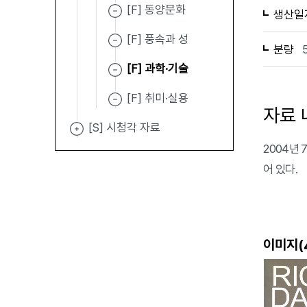
[F] 동양문화
생산일
[F] 풍속과 성
분량
[F] 과학·기술
[F] 취미·실용
자료 
[S] 시청각 자료
2004년
어 있다.
이미지(