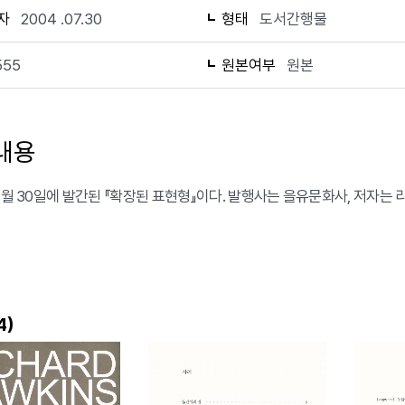
자
2004 .07.30
형태
도서간행물
555
원본여부
원본
내용
 7월 30일에 발간된 『확장된 표현형』이다. 발행사는 을유문화사, 저자는
)
4