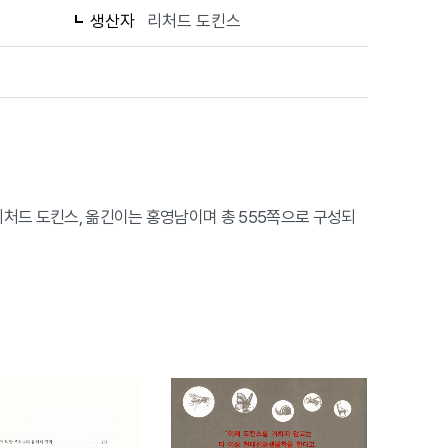
생산자
리처드 도킨스
 리처드 도킨스, 옮긴이는 홍영남이며 총 555쪽으로 구성되