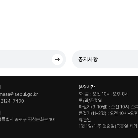
공지사항
의
운영시간
화-금 : 오전 10시-오후 8시
maaa@seoul.go.kr
토/일/공휴일
-2124-7400
하절기(3-10월) : 오전 10시-오
치
동절기(11-2월) : 오전 10시-오
울특별시 종로구 평창문화로 101
휴관일
1월 1일/매주 월요일(공휴일 제외