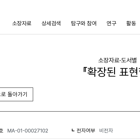
소장자료
상세검색
탐구와 참여
연구
활동
검색
소장자료·도서별
『확장된 표현
로 돌아가기
URL 복사
화면인쇄
호
MA-01-00027102
전자여부
비전자