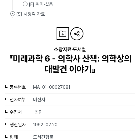
[F] 취미·실용
[S] 시청각 자료
소장자료·도서별
『미래과학 6 - 의학사 산책: 의학상의
대발견 이야기』
등록번호
MA-01-00027081
전자여부
비전자
수집처
최민
생산일자
1992 .02.20
형태
도서간행물