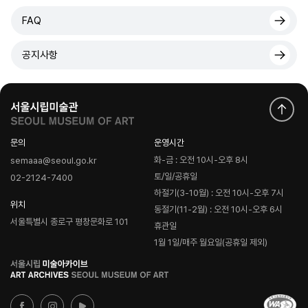
FAQ
공지사항
문의
운영시간
화-금 : 오전 10시-오후 8시
semaaa@seoul.go.kr
토/일/공휴일
02-2124-7400
하절기(3-10월) : 오전 10시-오후 7시
위치
동절기(11-2월) : 오전 10시-오후 6시
서울특별시 종로구 평창문화로 101
휴관일
1월 1일/매주 월요일(공휴일 제외)
로
고