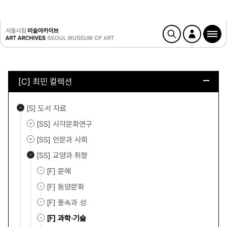
[C] 최민 컬렉션
[S] 도서 자료
[SS] 시각문화연구
[SS] 인문과 사회
[SS] 교양과 취향
[F] 문예
[F] 동양문화
[F] 풍속과 성
[F] 과학·기술