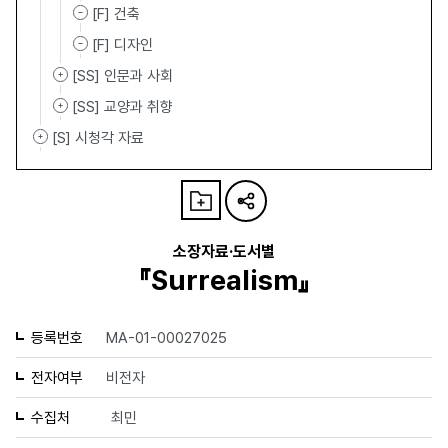
[F] 건축
[F] 디자인
[SS] 인문과 사회
[SS] 교양과 취향
[S] 시청각 자료
소장자료·도서별
『Surrealism』
등록번호
MA-01-00027025
전자여부
비전자
수집처
최민