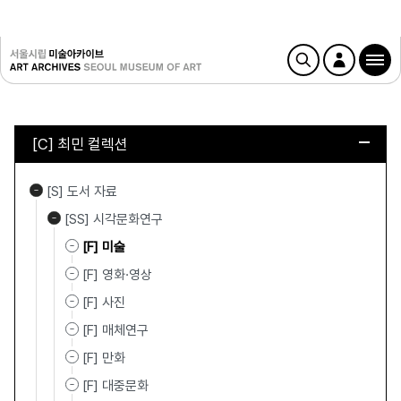
[C] 최민 컬렉션
[S] 도서 자료
[SS] 시각문화연구
[F] 미술
[F] 영화·영상
[F] 사진
[F] 매체연구
[F] 만화
[F] 대중문화