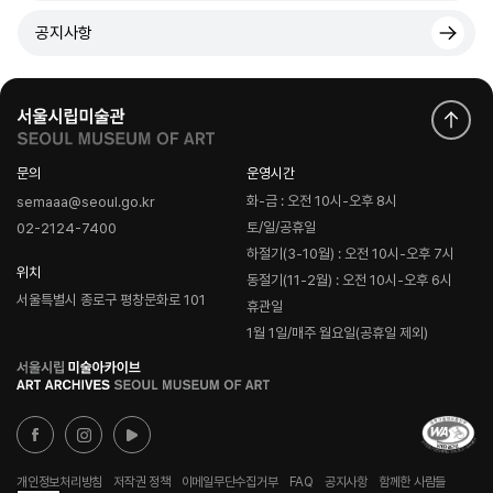
공지사항
문의
운영시간
화-금 : 오전 10시-오후 8시
semaaa@seoul.go.kr
토/일/공휴일
02-2124-7400
하절기(3-10월) : 오전 10시-오후 7시
위치
동절기(11-2월) : 오전 10시-오후 6시
서울특별시 종로구 평창문화로 101
휴관일
1월 1일/매주 월요일(공휴일 제외)
로
고
개인정보처리방침
저작권 정책
이메일무단수집거부
FAQ
공지사항
함께한 사람들