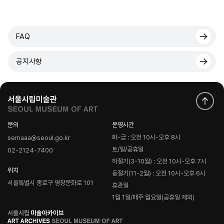
FAQ
공지사항
문의
운영시간
화-금 : 오전 10시-오후 8시
semaaa@seoul.go.kr
토/일/공휴일
02-2124-7400
하절기(3-10월) : 오전 10시-오후 7시
위치
동절기(11-2월) : 오전 10시-오후 6시
서울특별시 종로구 평창문화로 101
휴관일
1월 1일/매주 월요일(공휴일 제외)
로
고