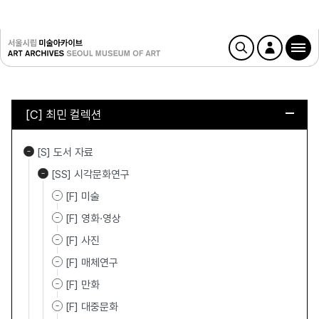
[C] 최민 컬렉션
[S] 도서 자료
[SS] 시각문화연구
[F] 미술
[F] 영화·영상
[F] 사진
[F] 매체연구
[F] 만화
[F] 대중문화