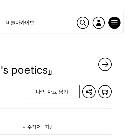
미술아카이브
's poetics』
나의 자료 담기
수집처
최민