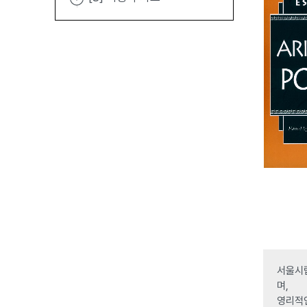
서울시립
며,
영리적