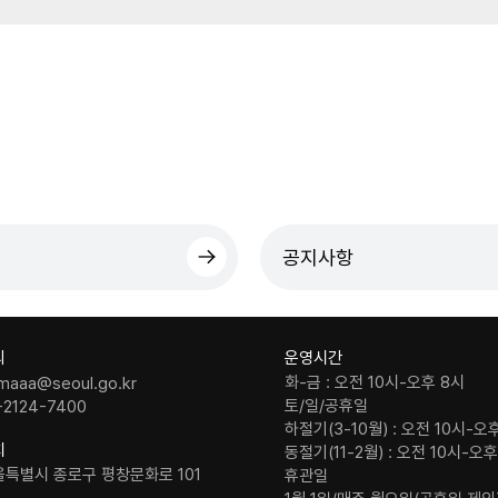
공지사항
의
운영시간
화-금 : 오전 10시-오후 8시
maaa@seoul.go.kr
토/일/공휴일
-2124-7400
하절기(3-10월) : 오전 10시-오
치
동절기(11-2월) : 오전 10시-오
울특별시 종로구 평창문화로 101
휴관일