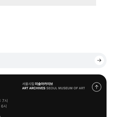
로
고
후 7시
후 6시