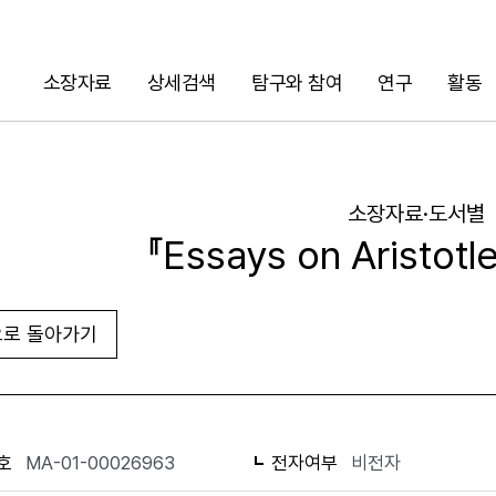
소장자료
상세검색
탐구와 참여
연구
활동
검색
소장자료·도서별
『Essays on Aristotle
로 돌아가기
URL 복사
화면인쇄
호
MA-01-00026963
전자여부
비전자