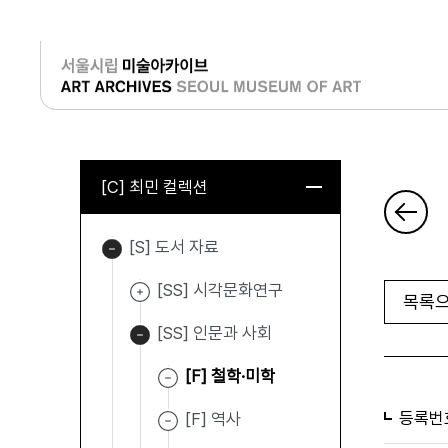
로그인
[C] 최민 컬렉션
[S] 도서 자료
[SS] 시각문화연구
목록으
[SS] 인문과 사회
[F] 철학·미학
등록번
[F] 역사