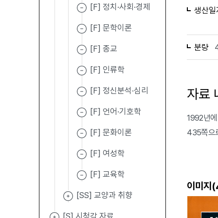
[F] 정치·사회·경제
생산일
[F] 문학이론
분량
[F] 종교
[F] 인류학
[F] 정신분석·심리
자료 
[F] 언어·기호학
1992년에 
[F] 문화이론
435쪽으
[F] 여성학
[F] 교육학
이미지(
[SS] 교양과 취향
[S] 시청각 자료