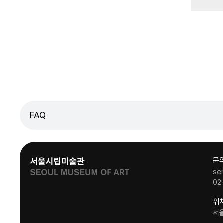
FAQ
문
se
02
위
서