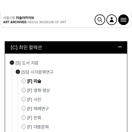
[C] 최민 컬렉션
[S] 도서 자료
[SS] 시각문화연구
[F] 미술
[F] 영화·영상
[F] 사진
[F] 매체연구
[F] 만화
[F] 대중문화