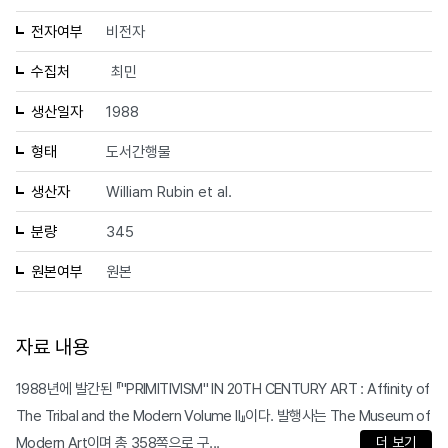
전자여부
비전자
수집처
최민
생산일자
1988
형태
도서간행물
생산자
William Rubin et al.
분량
345
원본여부
원본
자료 내용
1988년에 발간된 『"PRIMITIVISM" IN 20TH CENTURY ART : Affinity of
The Tribal and the Modern Volume II』이다. 발행사는 The Museum of
Modern Art이며 총 358쪽으로 구...
더 보기