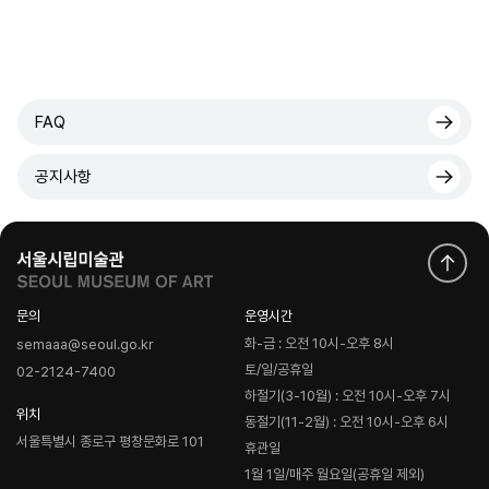
FAQ
공지사항
문의
운영시간
화-금 : 오전 10시-오후 8시
semaaa@seoul.go.kr
토/일/공휴일
02-2124-7400
하절기(3-10월) : 오전 10시-오후 7시
위치
동절기(11-2월) : 오전 10시-오후 6시
서울특별시 종로구 평창문화로 101
휴관일
1월 1일/매주 월요일(공휴일 제외)