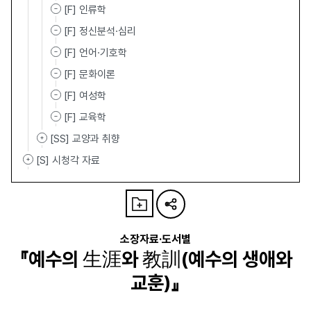
[F] 인류학
[F] 정신분석·심리
[F] 언어·기호학
[F] 문화이론
[F] 여성학
[F] 교육학
[SS] 교양과 취향
[S] 시청각 자료
소장자료·도서별
『예수의 生涯와 教訓(예수의 생애와
교훈)』