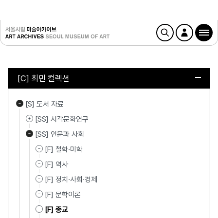
[C] 최민 컬렉션
[S] 도서 자료
[SS] 시각문화연구
[SS] 인문과 사회
[F] 철학·미학
[F] 역사
[F] 정치·사회·경제
[F] 문학이론
[F] 종교