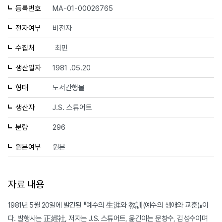
등록번호
MA-01-00026765
전자여부
비전자
수집처
최민
생산일자
1981 .05.20
형태
도서간행물
생산자
J.S. 스튜어트
분량
296
원본여부
원본
자료 내용
1981년 5월 20일에 발간된 『예수의 生涯와 教訓(예수의 생애와 교훈)』이
다. 발행사는 正經社, 저자는 J.S. 스튜어트, 옮긴이는 문창수, 김성수이며