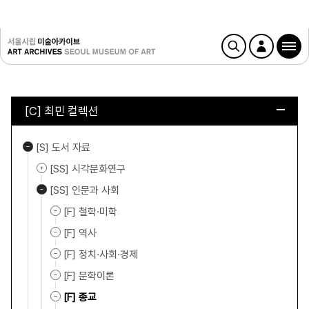
[C] 최민 컬렉션
[S] 도서 자료
[SS] 시각문화연구
[SS] 인문과 사회
[F] 철학·미학
[F] 역사
[F] 정치·사회·경제
[F] 문학이론
[F] 종교