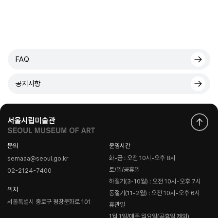
FAQ
공지사항
문의
운영시간
화-금 : 오전 10시-오후 8시
semaaa@seoul.go.kr
토/일/공휴일
02-2124-7400
하절기(3-10월) : 오전 10시-오후 7시
위치
동절기(11-2월) : 오전 10시-오후 6시
서울특별시 종로구 평창문화로 101
휴관일
1월 1일/매주 월요일(공휴일 제외)