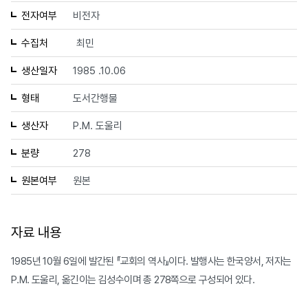
전자여부
비전자
수집처
최민
생산일자
1985 .10.06
형태
도서간행물
생산자
P.M. 도울리
분량
278
원본여부
원본
자료 내용
1985년 10월 6일에 발간된 『교회의 역사』이다. 발행사는 한국양서, 저자는
P.M. 도울리, 옮긴이는 김성수이며 총 278쪽으로 구성되어 있다.