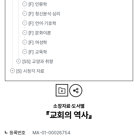
[F] 인류학
[F] 정신분석·심리
[F] 언어·기호학
[F] 문화이론
[F] 여성학
[F] 교육학
[SS] 교양과 취향
[S] 시청각 자료
소장자료·도서별
『교회의 역사』
등록번호
MA-01-00026754