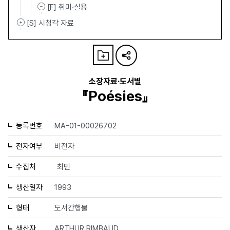
[F] 취미·실용
[S] 시청각 자료
소장자료·도서별
『Poésies』
등록번호
MA-01-00026702
전자여부
비전자
수집처
최민
생산일자
1993
형태
도서간행물
생산자
ARTHUR RIMBAUD