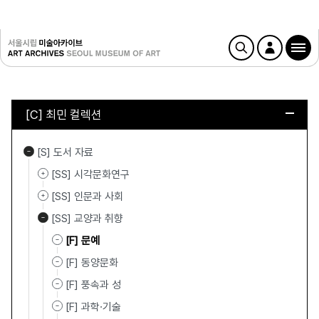
[C] 최민 컬렉션
[S] 도서 자료
[SS] 시각문화연구
[SS] 인문과 사회
[SS] 교양과 취향
[F] 문예
[F] 동양문화
[F] 풍속과 성
[F] 과학·기술