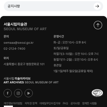
공지사항
문의
운영시간
화-금 : 오전 10시-오후 8시
semaaa@seoul.go.kr
토/일/공휴일
02-2124-7400
하절기(3-10월) : 오전 10시-오후 7시
위치
동절기(11-2월) : 오전 10시-오후 6시
서울특별시 종로구 평창문화로 101
휴관일
1월 1일/매주 월요일(공휴일 제외)
로
고
개인정보처리방침
저작권 정책
이메일무단수집거부
FAQ
공지사항
함께한 사람들