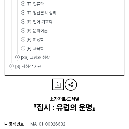
[F] 인류학
[F] 정신분석·심리
[F] 언어·기호학
[F] 문화이론
[F] 여성학
[F] 교육학
[SS] 교양과 취향
[S] 시청각 자료
소장자료·도서별
『집시 : 유럽의 운명』
등록번호
MA-01-00026632