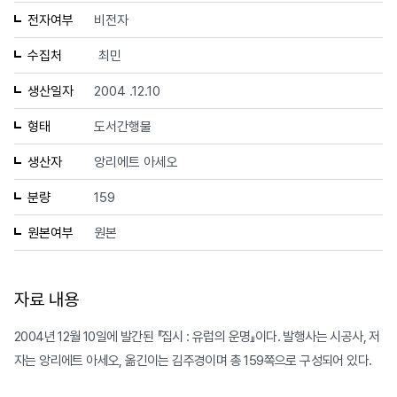
전자여부
비전자
수집처
최민
생산일자
2004 .12.10
형태
도서간행물
생산자
앙리에트 아세오
분량
159
원본여부
원본
자료 내용
2004년 12월 10일에 발간된 『집시 : 유럽의 운명』이다. 발행사는 시공사, 저
자는 앙리에트 아세오, 옮긴이는 김주경이며 총 159쪽으로 구성되어 있다.