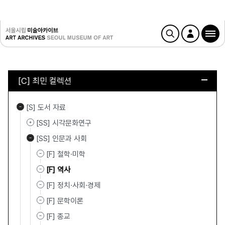
[C] 최민 컬렉션
[S] 도서 자료
[SS] 시각문화연구
[SS] 인문과 사회
[F] 철학·미학
[F] 역사
[F] 정치·사회·경제
[F] 문학이론
[F] 종교