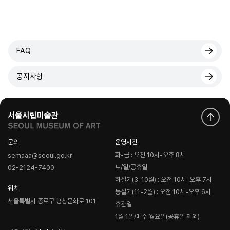
FAQ
공지사항
문의
운영시간
화-금 : 오전 10시-오후 8시
semaaa@seoul.go.kr
토/일/공휴일
02-2124-7400
하절기(3-10월) : 오전 10시-오후 7시
위치
동절기(11-2월) : 오전 10시-오후 6시
서울특별시 종로구 평창문화로 101
휴관일
1월 1일/매주 월요일(공휴일 제외)
로