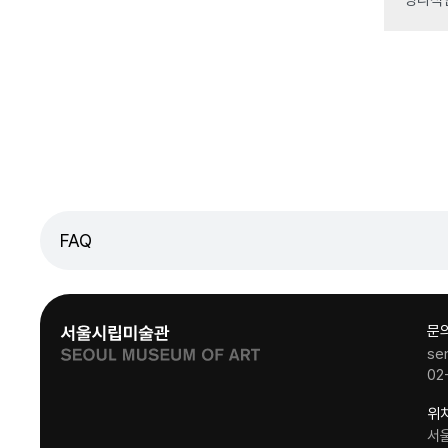
FAQ
문
se
02
위
서