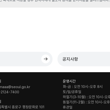
공지사항
의
운영시간
화-금 : 오전 10시-오후 8시
maaa@seoul.go.kr
토/일/공휴일
-2124-7400
하절기(3-10월) : 오전 10시-오
치
동절기(11-2월) : 오전 10시-오
울특별시 종로구 평창문화로 101
휴관일