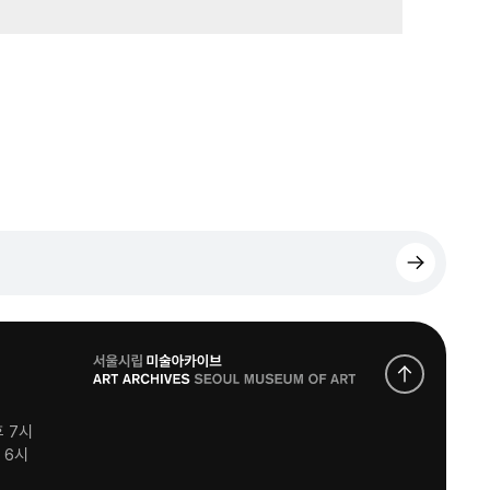
로
고
후 7시
후 6시