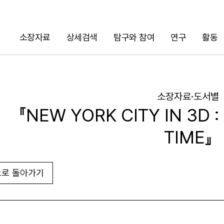
소장자료
상세검색
탐구와 참여
연구
활동
검색
소장자료·도서별
『NEW YORK CITY IN 3D :
TIME』
로 돌아가기
URL 복사
화면인쇄