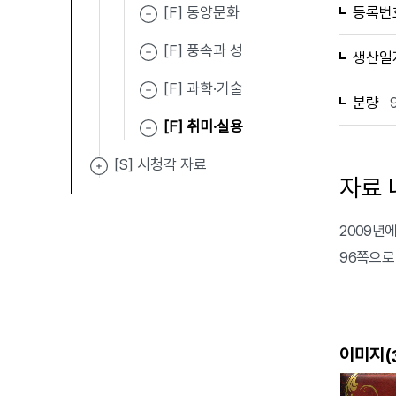
[F] 동양문화
등록번
[F] 풍속과 성
생산일
[F] 과학·기술
분량
[F] 취미·실용
[S] 시청각 자료
자료 
2009년에 
96쪽으로
이미지(