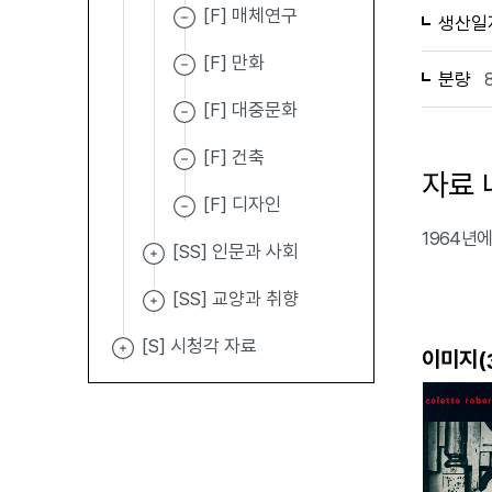
[F] 매체연구
생산일
[F] 만화
분량
[F] 대중문화
[F] 건축
자료 
[F] 디자인
1964년에
[SS] 인문과 사회
[SS] 교양과 취향
[S] 시청각 자료
이미지(