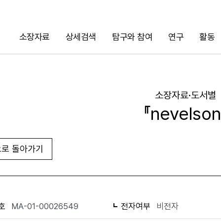
소장자료
상세검색
탐구와 참여
연구
활동
검색
소장자료·도서별
『nevelson
로 돌아가기
URL 복사
화면인쇄
호
MA-01-00026549
전자여부
비전자