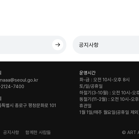
공지사항
의
운영시간
화-금 : 오전 10시-오후 8시
maaa@seoul.go.kr
토/일/공휴일
-2124-7400
하절기(3-10월) : 오전 10시-오
치
동절기(11-2월) : 오전 10시-오
울특별시 종로구 평창문화로 101
휴관일
1월 1일/매주 월요일(공휴일 제외
공지사항
함께한 사람들
© ART A