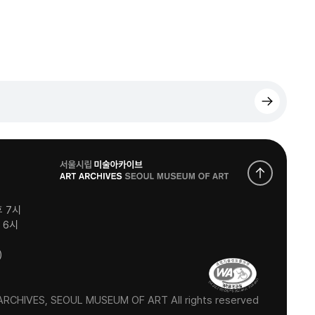
로
고
후 7시
후 6시
)
RCHIVES, SEOUL MUSEUM OF ART All rights reserved