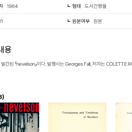
자
1964
형태
도서간행물
81
원본여부
원본
내용
 발간된 『nevelson』이다. 발행사는 Georges Fall, 저자는 COLETT
)
3