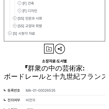
[F] 건축
[F] 디자인
[SS] 인문과 사회
[SS] 교양과 취향
[S] 시청각 자료
소장자료·도서별
『群衆の中の芸術家:
ボードレールと十九世紀フランス
등록번호
MA-01-00026535
전자여부
비전자