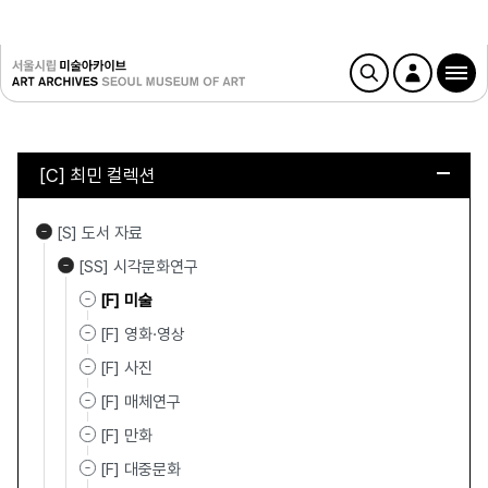
[C] 최민 컬렉션
[S] 도서 자료
[SS] 시각문화연구
[F] 미술
[F] 영화·영상
[F] 사진
[F] 매체연구
[F] 만화
[F] 대중문화