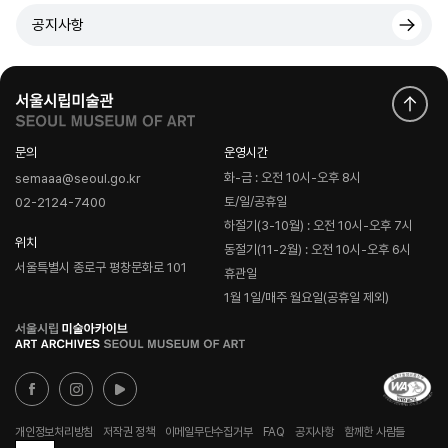
공지사항
문의
운영시간
화-금 : 오전 10시-오후 8시
semaaa@seoul.go.kr
토/일/공휴일
02-2124-7400
하절기(3-10월) : 오전 10시-오후 7시
위치
동절기(11-2월) : 오전 10시-오후 6시
서울특별시 종로구 평창문화로 101
휴관일
1월 1일/매주 월요일(공휴일 제외)
로
고
개인정보처리방침
저작권 정책
이메일무단수집거부
FAQ
공지사항
함께한 사람들