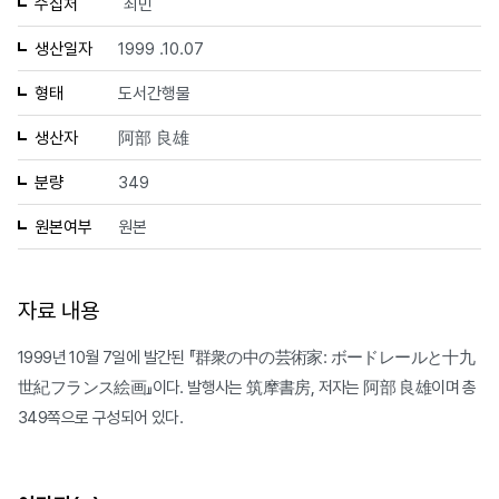
수집처
최민
생산일자
1999 .10.07
형태
도서간행물
생산자
阿部 良雄
분량
349
원본여부
원본
자료 내용
1999년 10월 7일에 발간된 『群衆の中の芸術家: ボードレールと十九
世紀フランス絵画』이다. 발행사는 筑摩書房, 저자는 阿部 良雄이며 총
349쪽으로 구성되어 있다.