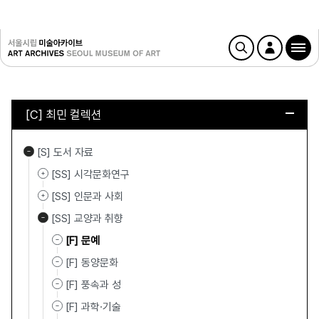
[C] 최민 컬렉션
[S] 도서 자료
[SS] 시각문화연구
[SS] 인문과 사회
[SS] 교양과 취향
[F] 문예
[F] 동양문화
[F] 풍속과 성
[F] 과학·기술