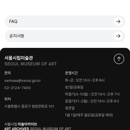
FAQ
공지사항
문의
운영시간
화-금 : 오전 10시-오후 8시
semaaa@seoul.go.kr
토/일/공휴일
02-2124-7400
하절기(3-10월) : 오전 10시-오후 7시
위치
동절기(11-2월) : 오전 10시-오후 6시
서울특별시 종로구 평창문화로 101
휴관일
1월 1일/매주 월요일(공휴일 제외)
로
고