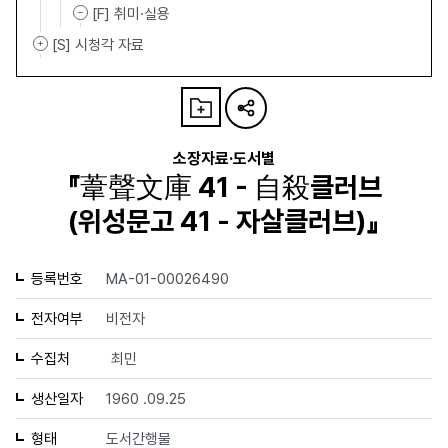
[F] 취미·실용
[S] 시청각 자료
소장자료·도서별
『葦聲文庫 41 - 自殺클러브
(위성문고 41 - 자살클러브)』
등록번호
MA-01-00026490
전자여부
비전자
수집처
최민
생산일자
1960 .09.25
형태
도서간행물