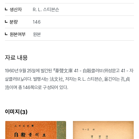
생산자
R. L. 스티븐슨
분량
146
원본여부
원본
자료 내용
1960년 9월 25일에 발간된 『葦聲文庫 41 - 自殺클러브(위성문고 41 - 자
살클러브)』이다. 발행사는 法文社, 저자는 R. L. 스티븐슨, 옮긴이는 孔貞
浩이며 총 146쪽으로 구성되어 있다.
이미지(
)
3