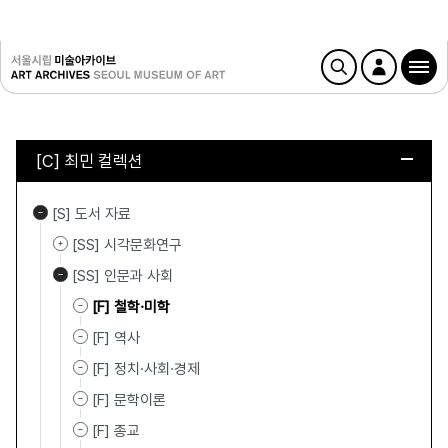
[C] 최민 컬렉션
[S] 도서 자료
[SS] 시각문화연구
[SS] 인문과 사회
[F] 철학·미학
[F] 역사
[F] 정치·사회·경제
[F] 문학이론
[F] 종교