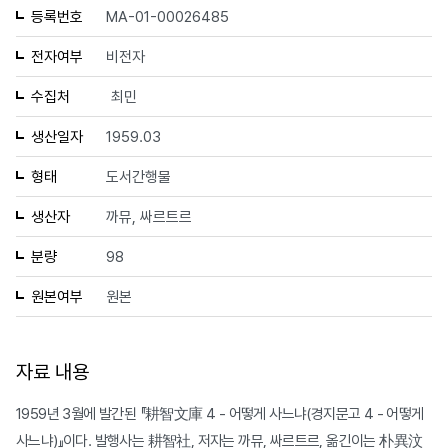
등록번호
MA-01-00026485
전자여부
비전자
수집처
최민
생산일자
1959.03
형태
도서간행물
생산자
까뮤, 싸르트르
분량
98
원본여부
원본
자료 내용
1959년 3월에 발간된 『耕智文庫 4 - 어떻게 사느냐(경지문고 4 - 어떻게
사느냐)』이다. 발행사는 耕智社, 저자는 까뮤, 싸르트르, 옮긴이는 朴異汶