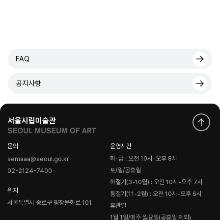
FAQ
공지사항
문의
운영시간
화-금 : 오전 10시-오후 8시
semaaa@seoul.go.kr
토/일/공휴일
02-2124-7400
하절기(3-10월) : 오전 10시-오후 7시
위치
동절기(11-2월) : 오전 10시-오후 6시
서울특별시 종로구 평창문화로 101
휴관일
1월 1일/매주 월요일(공휴일 제외)