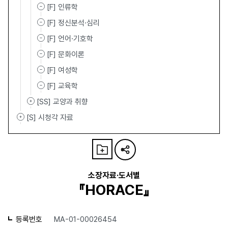
[F] 인류학
[F] 정신분석·심리
[F] 언어·기호학
[F] 문화이론
[F] 여성학
[F] 교육학
[SS] 교양과 취향
[S] 시청각 자료
소장자료·도서별
『HORACE』
등록번호
MA-01-00026454