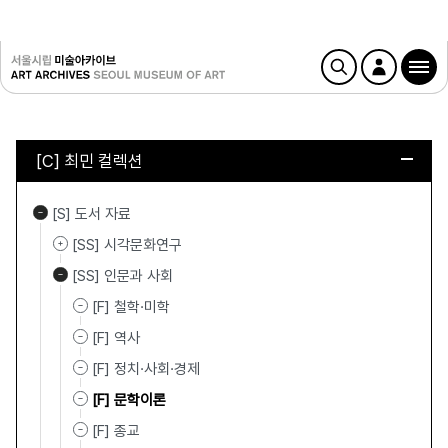
[C] 최민 컬렉션
[S] 도서 자료
[SS] 시각문화연구
[SS] 인문과 사회
[F] 철학·미학
[F] 역사
[F] 정치·사회·경제
[F] 문학이론
[F] 종교