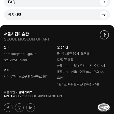
FAQ
공지사항
문의
운영시간
화-금 : 오전 10시-오후 8시
semaaa@seoul.go.kr
토/일/공휴일
02-2124-7400
하절기(3-10월) : 오전 10시-오후 7시
위치
동절기(11-2월) : 오전 10시-오후 6시
서울특별시 종로구 평창문화로 101
휴관일
1월 1일/매주 월요일(공휴일 제외)
로
고