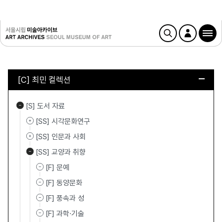
[C] 최민 컬렉션
[S] 도서 자료
[SS] 시각문화연구
[SS] 인문과 사회
[SS] 교양과 취향
[F] 문예
[F] 동양문화
[F] 풍속과 성
[F] 과학·기술