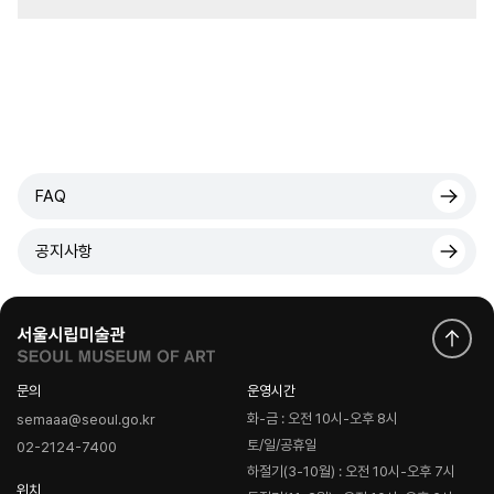
FAQ
공지사항
문의
운영시간
화-금 : 오전 10시-오후 8시
semaaa@seoul.go.kr
토/일/공휴일
02-2124-7400
하절기(3-10월) : 오전 10시-오후 7시
위치