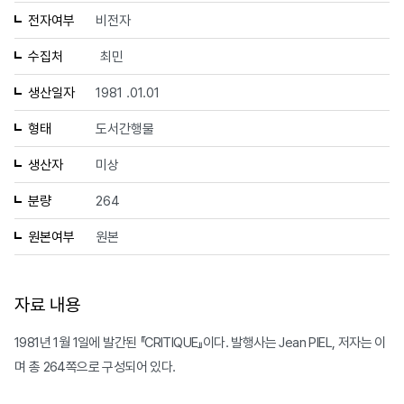
전자여부
비전자
수집처
최민
생산일자
1981 .01.01
형태
도서간행물
생산자
미상
분량
264
원본여부
원본
자료 내용
1981년 1월 1일에 발간된 『CRITIQUE』이다. 발행사는 Jean PIEL, 저자는 이
며 총 264쪽으로 구성되어 있다.