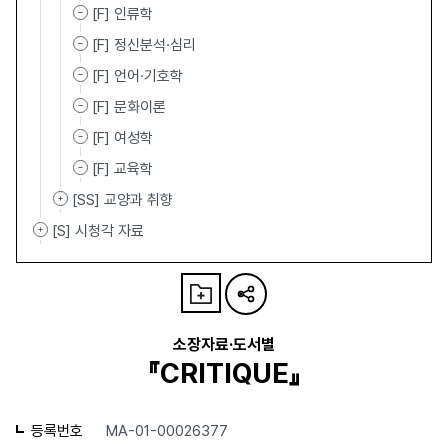
[F] 인류학
[F] 정신분석·심리
[F] 언어·기호학
[F] 문화이론
[F] 여성학
[F] 교육학
[SS] 교양과 취향
[S] 시청각 자료
소장자료·도서별
『CRITIQUE』
등록번호
MA-01-00026377