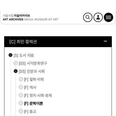
[C] 최민 컬렉션
[S] 도서 자료
[SS] 시각문화연구
[SS] 인문과 사회
[F] 철학·미학
[F] 역사
[F] 정치·사회·경제
[F] 문학이론
[F] 종교