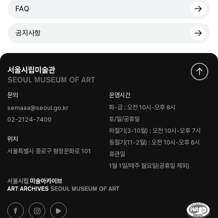
FAQ
공지사항
문의
운영시간
화-금 : 오전 10시-오후 8시
semaaa@seoul.go.kr
토/일/공휴일
02-2124-7400
하절기(3-10월) : 오전 10시-오후 7시
위치
동절기(11-2월) : 오전 10시-오후 6시
서울특별시 종로구 평창문화로 101
휴관일
1월 1일/매주 월요일(공휴일 제외)
로
고