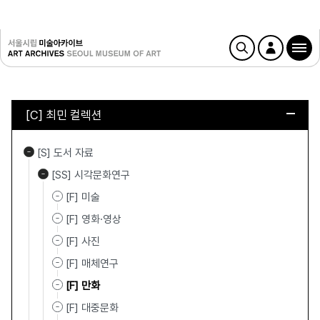
[C] 최민 컬렉션
[S] 도서 자료
[SS] 시각문화연구
[F] 미술
[F] 영화·영상
[F] 사진
[F] 매체연구
[F] 만화
[F] 대중문화