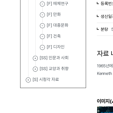
[F] 매체연구
등록번
[F] 만화
생산일
[F] 대중문화
분량
[F] 건축
[F] 디자인
자료 
[SS] 인문과 사회
1965년에 
[SS] 교양과 취향
Kennet
[S] 시청각 자료
이미지(