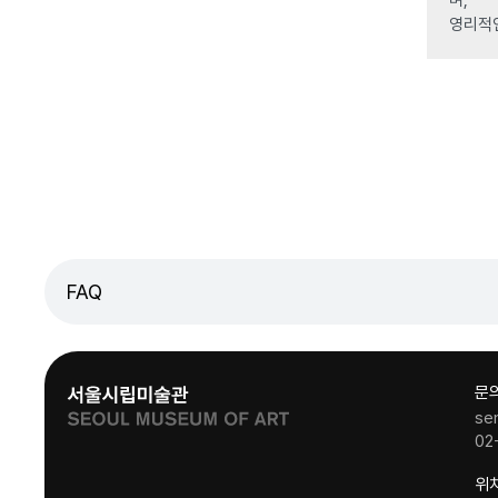
영리적
FAQ
문
se
02
위