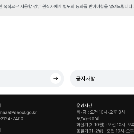
인 목적으로 사용할 경우 원작자에게 별도의 동의를 받아야함을 알려드립니다.
공지사항
의
운영시간
화-금 : 오전 10시-오후 8시
maaa@seoul.go.kr
토/일/공휴일
-2124-7400
하절기(3-10월) : 오전 10시-오
치
동절기(11-2월) : 오전 10시-오