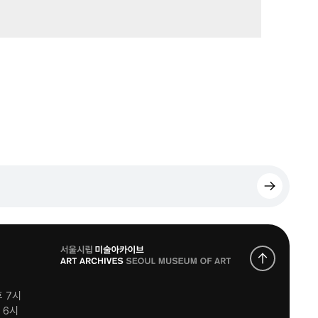
로
고
후 7시
후 6시