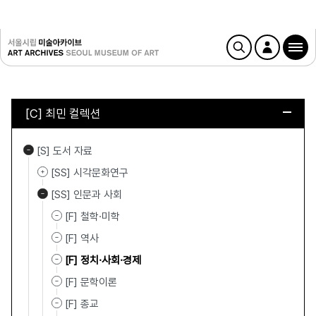
[C] 최민 컬렉션
[S] 도서 자료
[SS] 시각문화연구
[SS] 인문과 사회
[F] 철학·미학
[F] 역사
[F] 정치·사회·경제
[F] 문학이론
[F] 종교