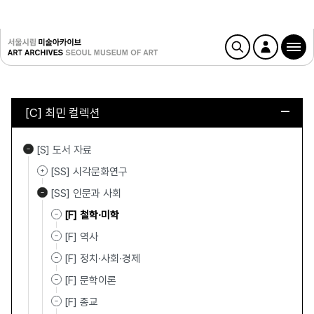
[C] 최민 컬렉션
[S] 도서 자료
[SS] 시각문화연구
[SS] 인문과 사회
[F] 철학·미학
[F] 역사
[F] 정치·사회·경제
[F] 문학이론
[F] 종교