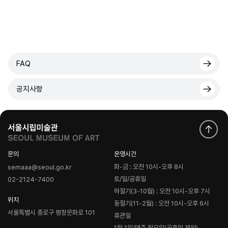
FAQ
공지사항
문의
운영시간
화-금 : 오전 10시-오후 8시
semaaa@seoul.go.kr
토/일/공휴일
02-2124-7400
하절기(3-10월) : 오전 10시-오후 7시
위치
동절기(11-2월) : 오전 10시-오후 6시
서울특별시 종로구 평창문화로 101
휴관일
1월 1일/매주 월요일(공휴일 제외)