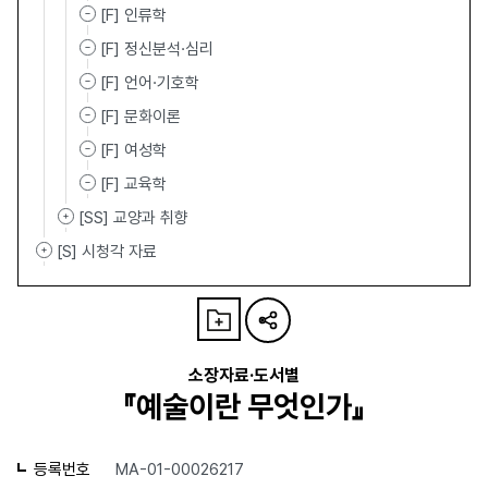
[F] 인류학
[F] 정신분석·심리
[F] 언어·기호학
[F] 문화이론
[F] 여성학
[F] 교육학
[SS] 교양과 취향
[S] 시청각 자료
소장자료·도서별
『예술이란 무엇인가』
등록번호
MA-01-00026217