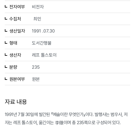
전자여부
비전자
수집처
최민
생산일자
1991 .07.30
형태
도서간행물
생산자
레프 톨스토이
분량
235
원본여부
원본
자료 내용
1991년 7월 30일에 발간된 『예술이란 무엇인가』이다. 발행사는 범우사, 저
자는 레프 톨스토이, 옮긴이는 李徹이며 총 235쪽으로 구성되어 있다.