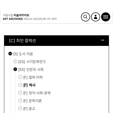
[C] 최민 컬렉션
[S] 도서 자료
[SS] 시각문화연구
[SS] 인문과 사회
[F] 철학·미학
[F] 역사
[F] 정치·사회·경제
[F] 문학이론
[F] 종교