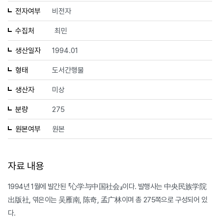
전자여부
비전자
수집처
최민
생산일자
1994.01
형태
도서간행물
생산자
미상
분량
275
원본여부
원본
자료 내용
1994년 1월에 발간된 『心学与中国社会』이다. 발행사는 中央民族学院
出版社, 엮은이는 吴雁南, 陈奇, 孟广林이며 총 275쪽으로 구성되어 있
다.