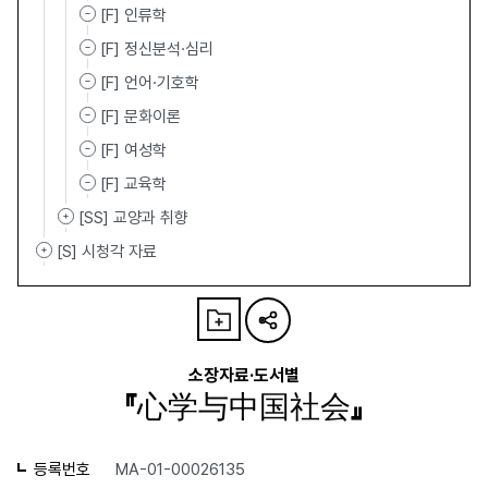
[F] 인류학
[F] 정신분석·심리
[F] 언어·기호학
[F] 문화이론
[F] 여성학
[F] 교육학
[SS] 교양과 취향
[S] 시청각 자료
소장자료·도서별
『心学与中国社会』
등록번호
MA-01-00026135