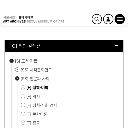
[C] 최민 컬렉션
[S] 도서 자료
[SS] 시각문화연구
[SS] 인문과 사회
[F] 철학·미학
[F] 역사
[F] 정치·사회·경제
[F] 문학이론
[F] 종교