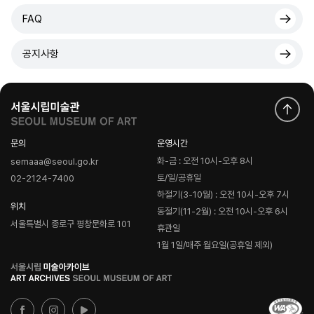
FAQ
공지사항
문의
운영시간
화-금 : 오전 10시-오후 8시
semaaa@seoul.go.kr
토/일/공휴일
02-2124-7400
하절기(3-10월) : 오전 10시-오후 7시
위치
동절기(11-2월) : 오전 10시-오후 6시
서울특별시 종로구 평창문화로 101
휴관일
1월 1일/매주 월요일(공휴일 제외)
로
고