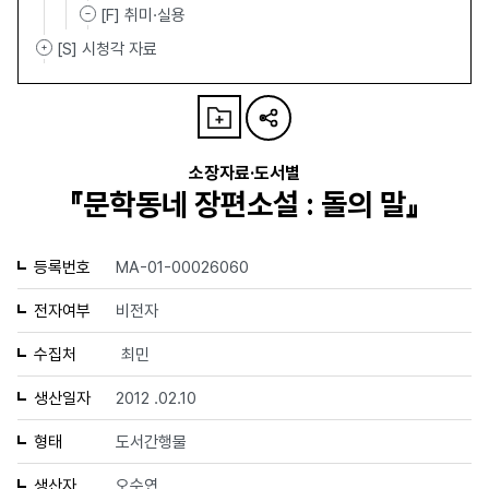
[F] 취미·실용
[S] 시청각 자료
소장자료·도서별
『문학동네 장편소설 : 돌의 말』
등록번호
MA-01-00026060
전자여부
비전자
수집처
최민
생산일자
2012 .02.10
형태
도서간행물
생산자
오수연