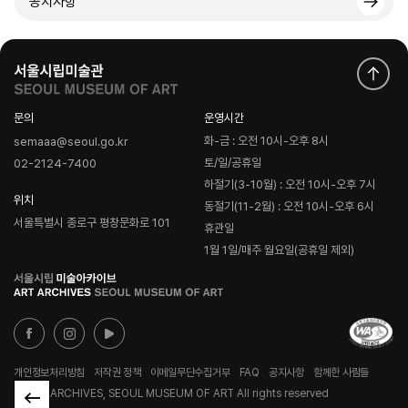
공지사항
문의
운영시간
화-금 : 오전 10시-오후 8시
semaaa@seoul.go.kr
토/일/공휴일
02-2124-7400
하절기(3-10월) : 오전 10시-오후 7시
위치
동절기(11-2월) : 오전 10시-오후 6시
서울특별시 종로구 평창문화로 101
휴관일
1월 1일/매주 월요일(공휴일 제외)
로
고
개인정보처리방침
저작권 정책
이메일무단수집거부
FAQ
공지사항
함께한 사람들
© ART ARCHIVES, SEOUL MUSEUM OF ART All rights reserved