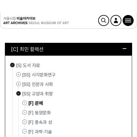
[C] 최민 컬렉션
[S] 도서 자료
[SS] 시각문화연구
[SS] 인문과 사회
[SS] 교양과 취향
[F] 문예
[F] 동양문화
[F] 풍속과 성
[F] 과학·기술