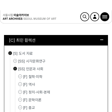
[C] 최민 컬렉션
[S] 도서 자료
[SS] 시각문화연구
[SS] 인문과 사회
[F] 철학·미학
[F] 역사
[F] 정치·사회·경제
[F] 문학이론
[F] 종교