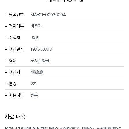
등록번호
MA-01-00026004
전자여부
비전자
수집처
최민
생산일자
1975 .07.10
형태
도서간행물
생산자
愼鏞廈
분량
221
원본여부
원본
자료 내용