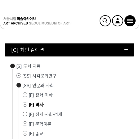
[C] 최민 컬렉션
[S] 도서 자료
[SS] 시각문화연구
[SS] 인문과 사회
[F] 철학·미학
[F] 역사
[F] 정치·사회·경제
[F] 문학이론
[F] 종교