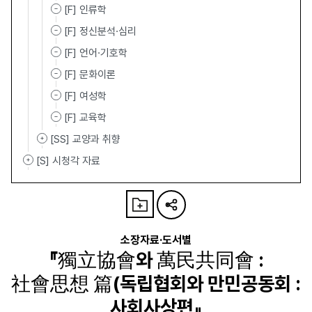
[F] 인류학
[F] 정신분석·심리
[F] 언어·기호학
[F] 문화이론
[F] 여성학
[F] 교육학
[SS] 교양과 취향
[S] 시청각 자료
소장자료·도서별
『獨立協會와 萬民共同會 :
社會思想 篇(독립협회와 만민공동회 :
사회사상편』