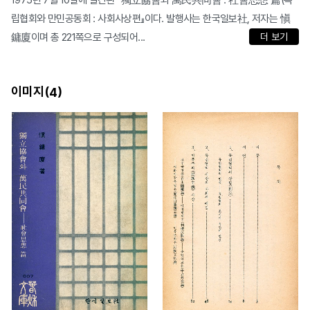
1975년 7월 10일에 발간된 『獨立協會와 萬民共同會 : 社會思想 篇(독
립협회와 만민공동회 : 사회사상편』이다. 발행사는 한국일보社, 저자는 愼
鏞廈이며 총 221쪽으로 구성되어...
더 보기
이미지(
)
4