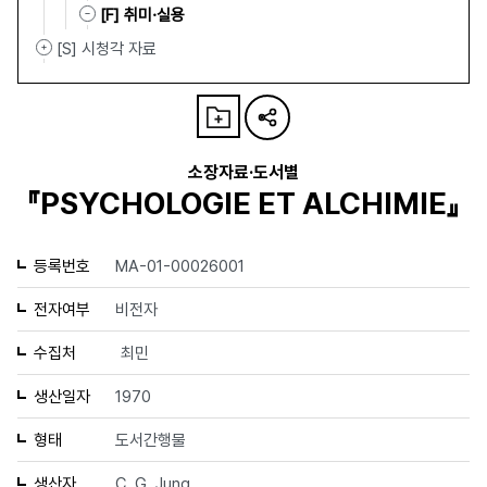
[F] 취미·실용
[S] 시청각 자료
소장자료·도서별
『PSYCHOLOGIE ET ALCHIMIE』
등록번호
MA-01-00026001
전자여부
비전자
수집처
최민
생산일자
1970
형태
도서간행물
생산자
C. G. Jung