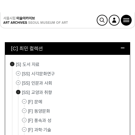
[C] 최민 컬렉션
[S] 도서 자료
[SS] 시각문화연구
[SS] 인문과 사회
[SS] 교양과 취향
[F] 문예
[F] 동양문화
[F] 풍속과 성
[F] 과학·기술