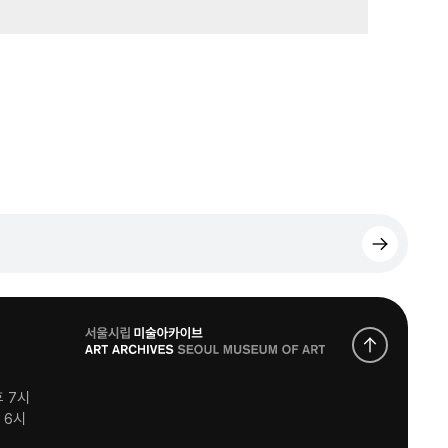
로
고
후 7시
후 6시