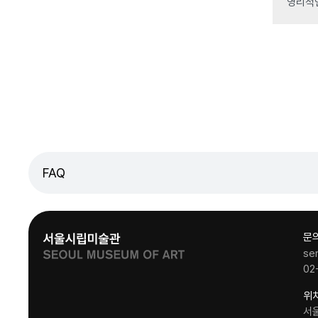
영리적
FAQ
문
se
02
위
서