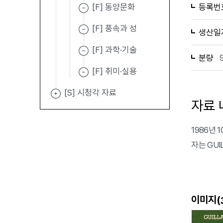
[F] 동양문화
등록번
[F] 풍속과 성
생산일
[F] 과학·기술
분량
[F] 취미·실용
[S] 시청각 자료
자료 
1986년 1
자는 GUI
이미지(