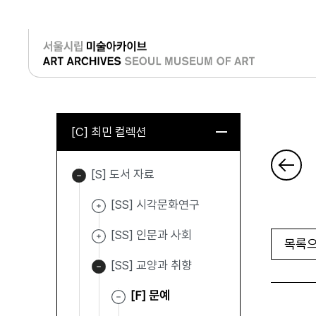
로그인
[C] 최민 컬렉션
[S] 도서 자료
[SS] 시각문화연구
[SS] 인문과 사회
목록으
[SS] 교양과 취향
[F] 문예