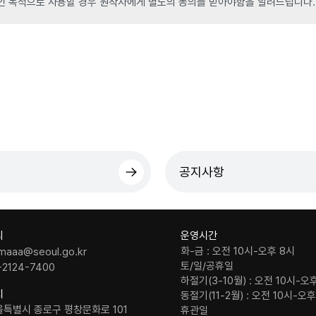
인 목적으로 사용할 경우 원작자에게 별도의 동의를 받아야함을 알려드립니다.
공지사항
의
운영시간
화-금 : 오전 10시-오후 8시
maaa@seoul.go.kr
토/일/공휴일
-2124-7400
하절기(3-10월) : 오전 10시-오
치
동절기(11-2월) : 오전 10시-오
울특별시 종로구 평창문화로 101
휴관일