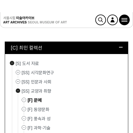
[C] 최민 컬렉션
[S] 도서 자료
[SS] 시각문화연구
[SS] 인문과 사회
[SS] 교양과 취향
[F] 문예
[F] 동양문화
[F] 풍속과 성
[F] 과학·기술