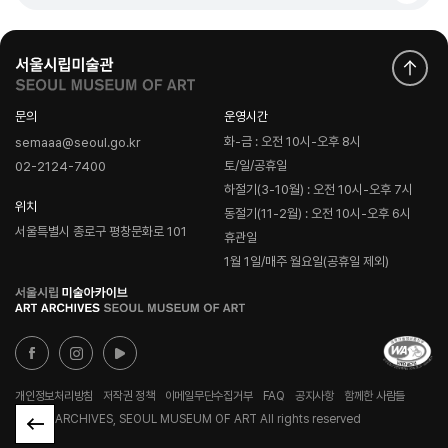
문의
운영시간
화-금 : 오전 10시-오후 8시
semaaa@seoul.go.kr
토/일/공휴일
02-2124-7400
하절기(3-10월) : 오전 10시-오후 7시
위치
동절기(11-2월) : 오전 10시-오후 6시
서울특별시 종로구 평창문화로 101
휴관일
1월 1일/매주 월요일(공휴일 제외)
로
고
개인정보처리방침
저작권 정책
이메일무단수집거부
FAQ
공지사항
함께한 사람들
© ART ARCHIVES, SEOUL MUSEUM OF ART All rights reserved