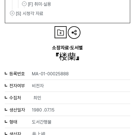
[F] 취미·실용
[S] 시청각 자료
소장자료·도서별
『楼蘭』
등록번호
MA-01-00025888
전자여부
비전자
수집처
최민
생산일자
1980 .07.15
형태
도서간행물
생산자
井上靖