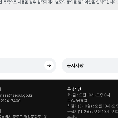
인 목적으로 사용할 경우 원작자에게 별도의 동의를 받아야함을 알려드립니다.
공지사항
의
운영시간
화-금 : 오전 10시-오후 8시
maaa@seoul.go.kr
토/일/공휴일
-2124-7400
하절기(3-10월) : 오전 10시-오
치
동절기(11-2월) : 오전 10시-오
울특별시 종로구 평창문화로 101
휴관일