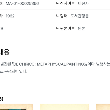
호
MA-01-00025866
전자여부
비전자
자
1962
형태
도서간행물
29
원본여부
원본
내용
 발간된 『DE CHIRICO : METAPHYSICAL PAINTINGS』이다. 발행
으로 구성되어 있다.
)
3