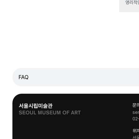
영리적
FAQ
문
se
02
위
서