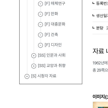
[F] 매체연구
등록번
[F] 만화
생산일
[F] 대중문화
분량
[F] 건축
[F] 디자인
자료 
[SS] 인문과 사회
1962년에
[SS] 교양과 취향
총 29쪽
[S] 시청각 자료
이미지(