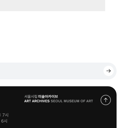
로
고
후 7시
후 6시