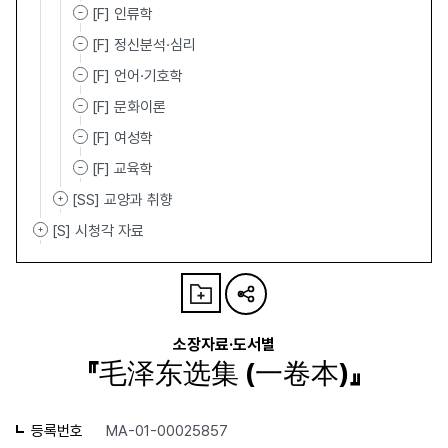
[F] 인류학
[F] 정신분석·심리
[F] 언어·기호학
[F] 문화이론
[F] 여성학
[F] 교육학
[SS] 교양과 취향
[S] 시청각 자료
소장자료·도서별
『毛泽东选集 (一卷本)』
등록번호
MA-01-00025857