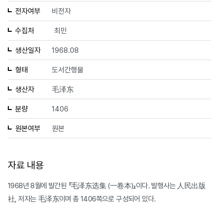
전자여부
비전자
수집처
최민
생산일자
1968.08
형태
도서간행물
생산자
毛泽东
분량
1406
원본여부
원본
자료 내용
1968년 8월에 발간된 『毛泽东选集 (一卷本)』이다. 발행사는 人民出版
社, 저자는 毛泽东이며 총 1406쪽으로 구성되어 있다.