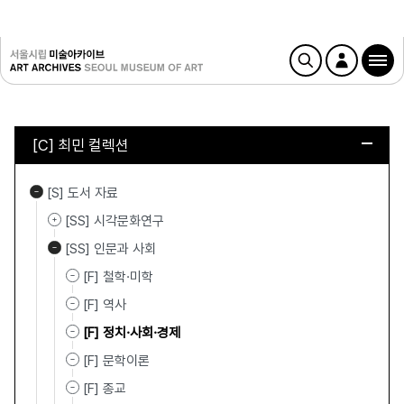
[C] 최민 컬렉션
[S] 도서 자료
[SS] 시각문화연구
[SS] 인문과 사회
[F] 철학·미학
[F] 역사
[F] 정치·사회·경제
[F] 문학이론
[F] 종교