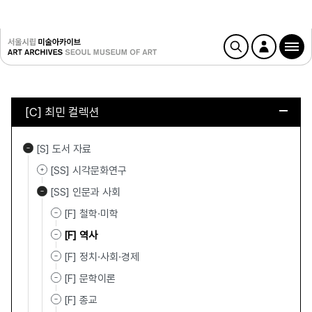
[C] 최민 컬렉션
[S] 도서 자료
[SS] 시각문화연구
[SS] 인문과 사회
[F] 철학·미학
[F] 역사
[F] 정치·사회·경제
[F] 문학이론
[F] 종교