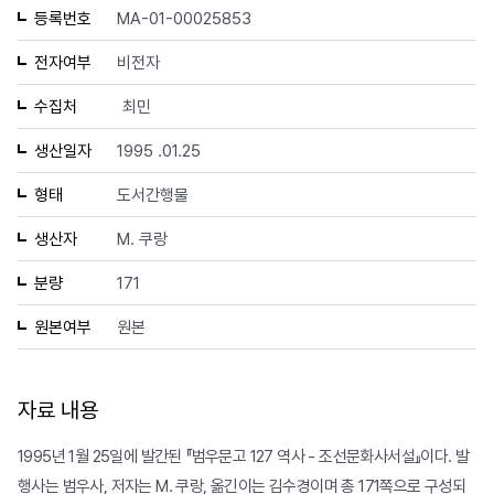
등록번호
MA-01-00025853
전자여부
비전자
수집처
최민
생산일자
1995 .01.25
형태
도서간행물
생산자
M. 쿠랑
분량
171
원본여부
원본
자료 내용
1995년 1월 25일에 발간된 『범우문고 127 역사 - 조선문화사서설』이다. 발
행사는 범우사, 저자는 M. 쿠랑, 옮긴이는 김수경이며 총 171쪽으로 구성되