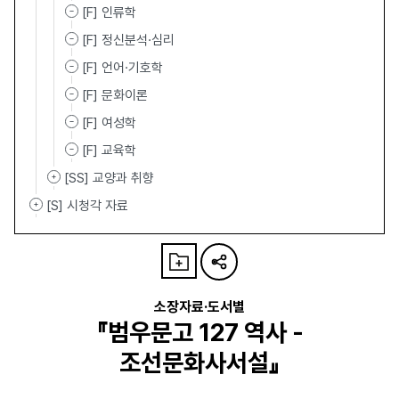
[F] 인류학
[F] 정신분석·심리
[F] 언어·기호학
[F] 문화이론
[F] 여성학
[F] 교육학
[SS] 교양과 취향
[S] 시청각 자료
소장자료·도서별
『범우문고 127 역사 -
조선문화사서설』