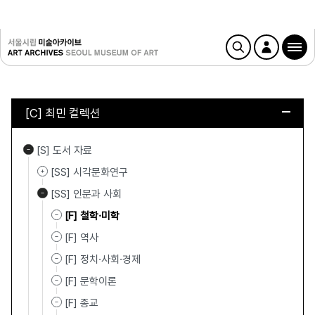
[C] 최민 컬렉션
[S] 도서 자료
[SS] 시각문화연구
[SS] 인문과 사회
[F] 철학·미학
[F] 역사
[F] 정치·사회·경제
[F] 문학이론
[F] 종교