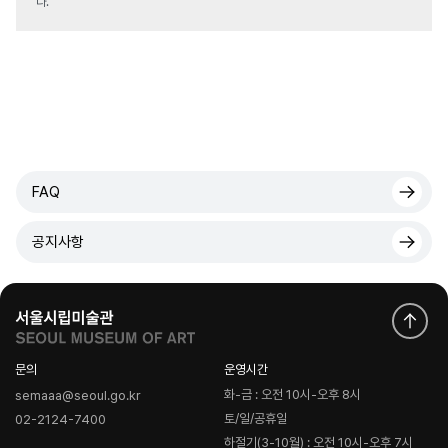
다.
FAQ
공지사항
문의
운영시간
화-금 : 오전 10시-오후 8시
semaaa@seoul.go.kr
토/일/공휴일
02-2124-7400
하절기(3-10월) : 오전 10시-오후 7시