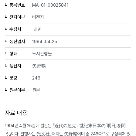
등록번호
MA-01-00025841
전자여부
비전자
수집처
최민
생산일자
1994 .04.25
형태
도서간행물
생산자
矢野暢
분량
246
원본여부
원본
자료 내용
1994년 4월 25일에 발간된 『近代の超克 : 世紀末日本の「明日」を問
う』이다. 발행사는 光文社, 저자는 矢野暢이며 총 246쪽으로 구성되어 있