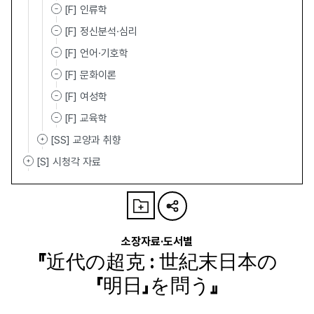
[F] 인류학
[F] 정신분석·심리
[F] 언어·기호학
[F] 문화이론
[F] 여성학
[F] 교육학
[SS] 교양과 취향
[S] 시청각 자료
소장자료·도서별
『近代の超克 : 世紀末日本の
「明日」を問う』