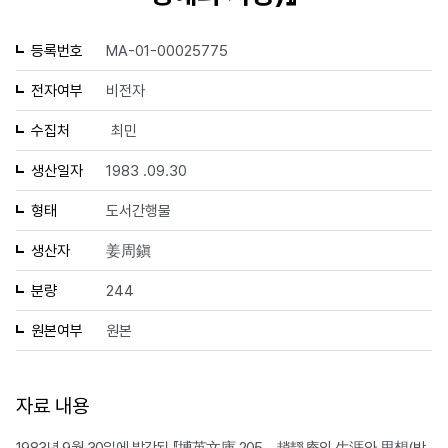
등록번호
MA-01-00025775
전자여부
비전자
수집처
최민
생산일자
1983 .09.30
형태
도서간행물
생산자
姜周鎭
분량
244
원본여부
원본
자료 내용