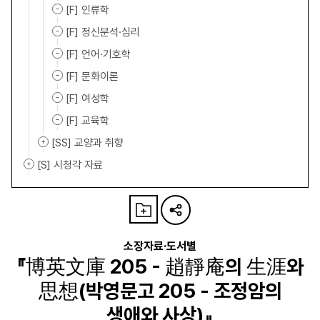
[F] 인류학
[F] 정신분석·심리
[F] 언어·기호학
[F] 문화이론
[F] 여성학
[F] 교육학
[SS] 교양과 취향
[S] 시청각 자료
소장자료·도서별
『博英文庫 205 - 趙靜庵의 生涯와
思想(박영문고 205 - 조정암의
생애와 사상)』