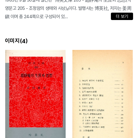
1983년 9월 30일에 발간된 『博英文庫 205 - 趙靜庵의 生涯와 思想(박
영문고 205 - 조정암의 생애와 사상)』이다. 발행사는 博英社, 저자는 姜周
鎭 이며 총 244쪽으로 구성되어 있...
더 보기
이미지(
)
4