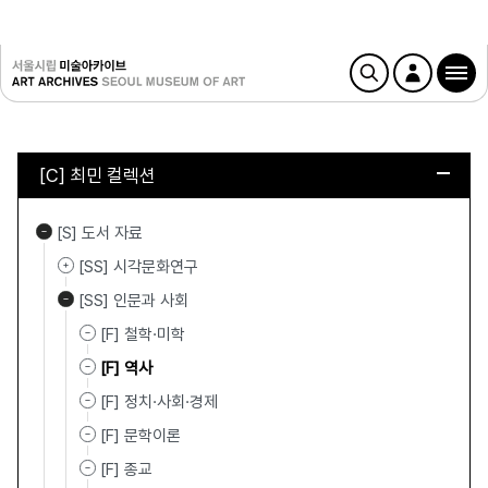
[C] 최민 컬렉션
[S] 도서 자료
[SS] 시각문화연구
[SS] 인문과 사회
[F] 철학·미학
[F] 역사
[F] 정치·사회·경제
[F] 문학이론
[F] 종교